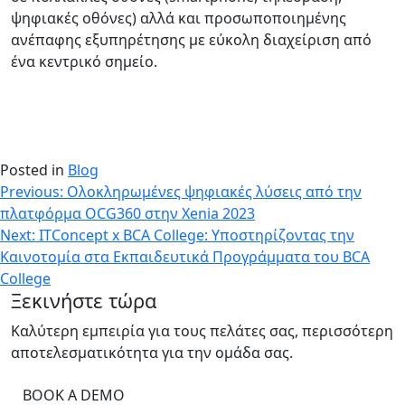
ψηφιακές οθόνες) αλλά και προσωποποιημένης
ανέπαφης εξυπηρέτησης με εύκολη διαχείριση από
ένα κεντρικό σημείο.
Posted in
Blog
Πλοήγηση
Previous:
Ολοκληρωμένες ψηφιακές λύσεις από την
πλατφόρμα OCG360 στην Xenia 2023
άρθρων
Next:
ITConcept x BCA College: Υποστηρίζοντας την
Καινοτομία στα Εκπαιδευτικά Προγράμματα του BCA
College
Ξεκινήστε τώρα
Καλύτερη εμπειρία για τους πελάτες σας, περισσότερη
αποτελεσματικότητα για την ομάδα σας.
BOOK A DEMO