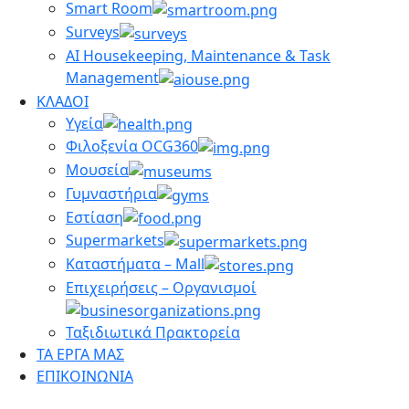
Smart Room
Surveys
AI Housekeeping, Maintenance & Task
Management
ΚΛΑΔΟΙ
Υγεία
Φιλοξενία OCG360
Μουσεία
Γυμναστήρια
Εστίαση
Supermarkets
Καταστήματα – Mall
Επιχειρήσεις – Οργανισμοί
Ταξιδιωτικά Πρακτορεία
ΤΑ ΕΡΓΑ ΜΑΣ
ΕΠΙΚΟΙΝΩΝΙΑ