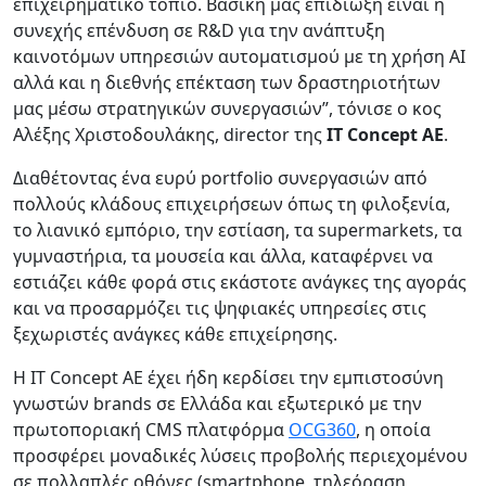
επιχειρηματικό τοπίο. Βασική μας επιδίωξη είναι η
συνεχής επένδυση σε R&D για την ανάπτυξη
καινοτόμων υπηρεσιών αυτοματισμού με τη χρήση AI
αλλά και η διεθνής επέκταση των δραστηριοτήτων
μας μέσω στρατηγικών συνεργασιών”, τόνισε ο κος
Αλέξης Χριστοδουλάκης, director της
IT Concept ΑΕ
.
Διαθέτοντας ένα ευρύ portfolio συνεργασιών από
πολλούς κλάδους επιχειρήσεων όπως τη φιλοξενία,
το λιανικό εμπόριο, την εστίαση, τα supermarkets, τα
γυμναστήρια, τα μουσεία και άλλα, καταφέρνει να
εστιάζει κάθε φορά στις εκάστοτε ανάγκες της αγοράς
και να προσαρμόζει τις ψηφιακές υπηρεσίες στις
ξεχωριστές ανάγκες κάθε επιχείρησης.
Η IT Concept ΑΕ έχει ήδη κερδίσει την εμπιστοσύνη
γνωστών brands σε Ελλάδα και εξωτερικό με την
πρωτοποριακή CMS πλατφόρμα
OCG360
, η οποία
προσφέρει μοναδικές λύσεις προβολής περιεχομένου
σε πολλαπλές οθόνες (smartphone, τηλεόραση,