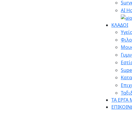
Surv
AI H
ΚΛΑΔΟΙ
Υγεί
Φιλο
Μου
Γυμν
Εστί
Supe
Κατα
Επιχ
Ταξι
ΤΑ ΕΡΓΑ 
ΕΠΙΚΟΙΝ