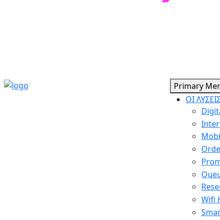
Primary Me
ΟΙ ΛΥΣΕΙ
Digit
Inter
Mobi
Orde
Prom
Queu
Rese
Wifi
Smar