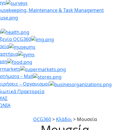
eys
ousekeeping, Maintenance & Task Management
α
ξενία OCG360
σεία
αστήρια
αση
rmarkets
στήματα – Mall
ειρήσεις – Οργανισμοί
διωτικά Πρακτορεία
ΜΑΣ
ΩΝΙΑ
OCG360
>
Κλάδοι
>
Μουσεία
Μουσεία