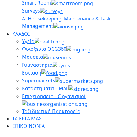
Smart Room
Surveys
AI Housekeeping, Maintenance & Task
Management
ΚΛΑΔΟΙ
Υγεία
Φιλοξενία OCG360
Μουσεία
Γυμναστήρια
Εστίαση
Supermarkets
Καταστήματα – Mall
Επιχειρήσεις – Οργανισμοί
Ταξιδιωτικά Πρακτορεία
ΤΑ ΕΡΓΑ ΜΑΣ
ΕΠΙΚΟΙΝΩΝΙΑ