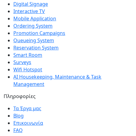
Digital Signage
Interactive TV
Mobile Application
Ordering System
Promotion Campaigns
Queueing System
Reservation System
Smart Room
Surveys
Wifi Hotspot
AI Housekeeping, Maintenance & Task
Management
Πληροφορίες
Τα Έργα μας
Blog
Επικοινωνία
FAQ