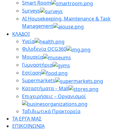
Smart Room
Surveys
AI Housekeeping, Maintenance & Task
Management
ΚΛΑΔΟΙ
Υγεία
Φιλοξενία OCG360
Μουσεία
Γυμναστήρια
Εστίαση
Supermarkets
Καταστήματα – Mall
Επιχειρήσεις – Οργανισμοί
Ταξιδιωτικά Πρακτορεία
ΤΑ ΕΡΓΑ ΜΑΣ
ΕΠΙΚΟΙΝΩΝΙΑ