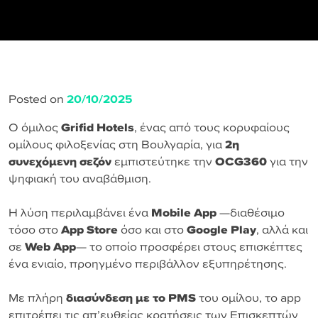
Posted on
20/10/2025
Ο όμιλος
Grifid Hotels
, ένας από τους κορυφαίους
ομίλους φιλοξενίας στη Βουλγαρία, για
2η
συνεχόμενη σεζόν
εμπιστεύτηκε την
OCG360
για την
ψηφιακή του αναβάθμιση.
Η λύση περιλαμβάνει ένα
Mobile App
—διαθέσιμο
τόσο στο
App Store
όσο και στο
Google Play
, αλλά και
σε
Web App
— το οποίο προσφέρει στους επισκέπτες
ένα ενιαίο, προηγμένο περιβάλλον εξυπηρέτησης.
Με πλήρη
διασύνδεση με το PMS
του ομίλου, το app
επιτρέπει τις απ’ευθείας κρατήσεις των Επισκεπτών