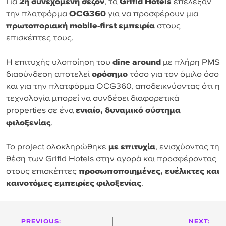
Για
2η συνεχόμενη σεζόν
, τα
Grifid Hotels
επέλεξαν
την πλατφόρμα
OCG360
για να προσφέρουν μια
πρωτοποριακή mobile-first εμπειρία
στους
επισκέπτες τους.
Η επιτυχής υλοποίηση του
dine around
με πλήρη PMS
διασύνδεση αποτελεί
ορόσημο
τόσο για τον όμιλο όσο
και για την πλατφόρμα OCG360, αποδεικνύοντας ότι η
τεχνολογία μπορεί να συνδέσει διαφορετικά
properties σε ένα
ενιαίο, δυναμικό σύστημα
φιλοξενίας
.
Το project ολοκληρώθηκε
με επιτυχία
, ενισχύοντας τη
θέση των Grifid Hotels στην αγορά και προσφέροντας
στους επισκέπτες
προσωποποιημένες, ευέλικτες και
καινοτόμες εμπειρίες φιλοξενίας
.
Πλοήγηση
PREVIOUS:
NEXT: