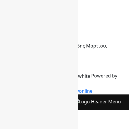
Επικοινωνία
FAQ
Επικοινωνία
info@itconcept.gr
210 610 0055
Λεωφόρος Βουλιαγμένης 30 & 25ης Μαρτίου,
Αργυρούπολη
Follow Us
© 2024 All Rights Reserved.
Powered by
Designed & Developed by