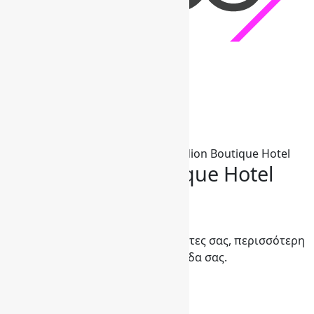
OCG360
>
ΤΑ ΕΡΓΑ ΜΑΣ
>
Palladion Boutique Hotel
Palladion Boutique Hotel
Ξεκινήστε τώρα
Καλύτερη εμπειρία για τους πελάτες σας, περισσότερη
αποτελεσματικότητα για την ομάδα σας.
BOOK A DEMO