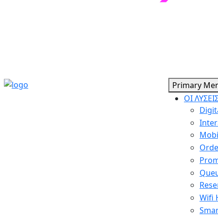
Primary Me
ΟΙ ΛΥΣΕΙ
Digit
Inter
Mobi
Orde
Prom
Queu
Rese
Wifi
Smar