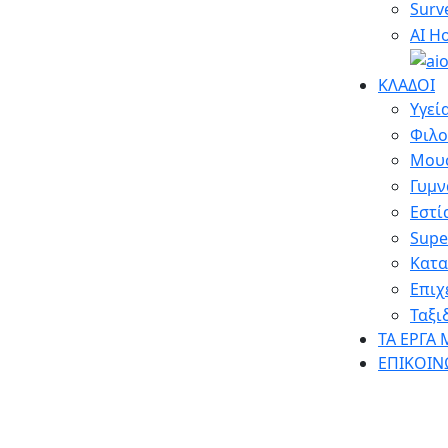
Surv
AI H
ΚΛΑΔΟΙ
Υγεί
Φιλο
Μου
Γυμν
Εστί
Supe
Κατα
Επιχ
Ταξι
ΤΑ ΕΡΓΑ 
ΕΠΙΚΟΙΝ