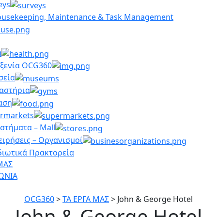
eys
ousekeeping, Maintenance & Task Management
α
ξενία OCG360
σεία
αστήρια
αση
rmarkets
στήματα – Mall
ειρήσεις – Οργανισμοί
διωτικά Πρακτορεία
ΜΑΣ
ΩΝΙΑ
OCG360
>
ΤΑ ΕΡΓΑ ΜΑΣ
>
John & George Hotel
John & George Hotel