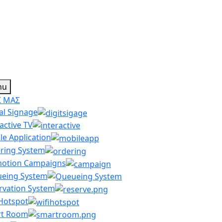
nu
Σ ΜΑΣ
al Signage
active TV
le Application
ring System
otion Campaigns
eing System
rvation System
 Hotspot
t Room