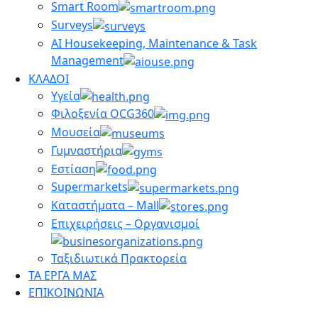
Smart Room
Surveys
AI Housekeeping, Maintenance & Task
Management
ΚΛΑΔΟΙ
Υγεία
Φιλοξενία OCG360
Μουσεία
Γυμναστήρια
Εστίαση
Supermarkets
Καταστήματα – Mall
Επιχειρήσεις – Οργανισμοί
Ταξιδιωτικά Πρακτορεία
ΤΑ ΕΡΓΑ ΜΑΣ
ΕΠΙΚΟΙΝΩΝΙΑ