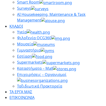
Smart Room
Surveys
AI Housekeeping, Maintenance & Task
Management
ΚΛΑΔΟΙ
Υγεία
Φιλοξενία OCG360
Μουσεία
Γυμναστήρια
Εστίαση
Supermarkets
Καταστήματα – Mall
Επιχειρήσεις – Οργανισμοί
Ταξιδιωτικά Πρακτορεία
ΤΑ ΕΡΓΑ ΜΑΣ
ΕΠΙΚΟΙΝΩΝΙΑ