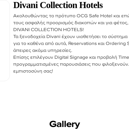
Divani Collection Hotels
Ακολουθώντας το πρότυπο OCG Safe Hotel και επιλ
τους ασφαλής προορισμός διακοπών και για φέτος
DIVANI COLLECTION HOTELS!
Τα ξενοδοχεία Divani έχουν υιοθετήσει το σύστημα S
για το καθένα από αυτά, Reservations και Ordering
άπειρες ακόμα υπηρεσίες.
Επίσης επιλέγουν Digital Signage και προβολή Timel
προγραμματισμένες παρουσιάσεις που φιλοξενούν.
εμπιστοσύνη σας!
G
a
l
l
e
r
y