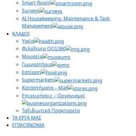
Smart Room
Surveys
AI Housekeeping, Maintenance & Task
Management
ΚΛΑΔΟΙ
Υγεία
Φιλοξενία OCG360
Μουσεία
Γυμναστήρια
Εστίαση
Supermarkets
Καταστήματα – Mall
Επιχειρήσεις – Οργανισμοί
Ταξιδιωτικά Πρακτορεία
ΤΑ ΕΡΓΑ ΜΑΣ
ΕΠΙΚΟΙΝΩΝΙΑ